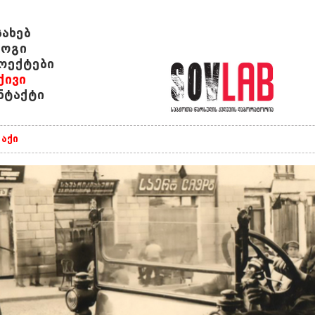
სახებ
ოგი
ოექტები
ქივი
ნტაქტი
აქი