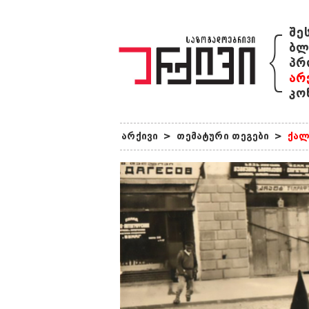
{
შე
ბლ
პრ
არ
კო
არქივი
>
თემატური თეგები
>
ქალ