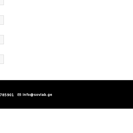
info@sovlab.ge
 785901