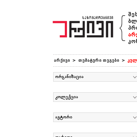
{
შე
ბლ
პრ
არ
კო
არქივი
>
თემატური თეგები
>
კულ
ორგანიზაცია
კოლექცია
ავტორი