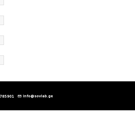
info@sovlab.ge
 785901