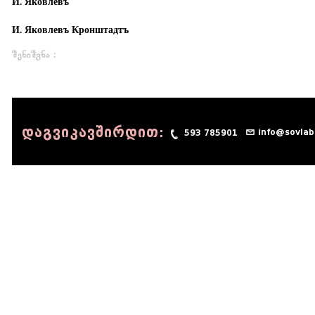
И. Яковлевъ
И. Яковлевъ Кронштадтъ
შენიშვნა :
დაგვიკავშირდით:
info@sovlab
593 785901
© 1990 - 2014 Sov-Lab, All rights reserved