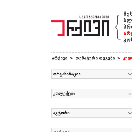
{
შე
ბლ
პრ
არ
კო
არქივი
>
თემატური თეგები
>
კულ
ორგანიზაცია
კოლექცია
ავტორი