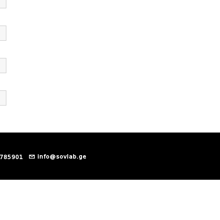
info@sovlab.ge
 785901