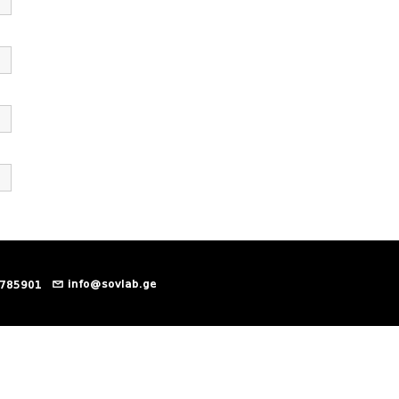
info@sovlab.ge
 785901