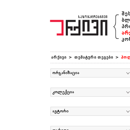
{
შე
ბლ
პრ
არ
კო
არქივი
>
თემატური თეგები
>
პოლ
ორგანიზაცია
კოლექცია
ავტორი