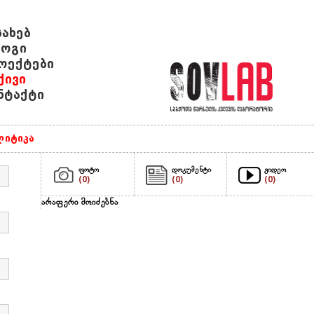
სახებ
ოგი
ოექტები
ქივი
ნტაქტი
იტიკა
ფოტო
დოკუმენტი
ვიდეო
(0)
(0)
(0)
არაფერი მოიძებნა