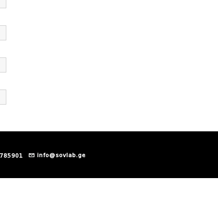
info@sovlab.ge
 785901