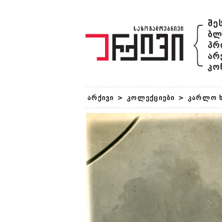
{
შე
ბლ
პრ
არ
კო
არქივი
>
კოლექციები
>
კარლო ხ