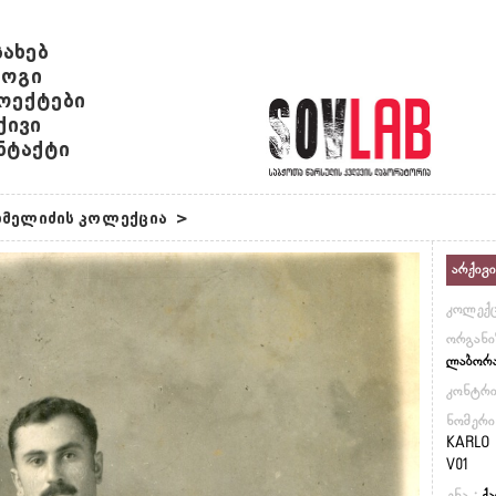
სახებ
ოგი
ოექტები
ქივი
ნტაქტი
მელიძის კოლექცია
>
არქივი
კოლექც
ორგანი
ლაბორ
კონტრ
ნომერი
KARLO 
V01