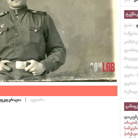
ენა :
ქ
ტექნი
ტიპი :
საწყის
კომპრე
ფორმატ
მოცულ
აპლიკა
ფერი :
ფერის 
რეზოლ
|
 ფედერაცია
ავტორი :
გამოყე
დოკუმე
არაკომ
სამეცნ
(არქივ