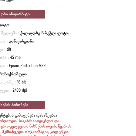
ართული
კური ინფორმაცია
ფოტო
ი მედიუმი :
ქაღალდზე ნაბეჭდი ფოტო
სია :
დანაკარგიანი
ი :
tiff
ობა :
45 mb
ცია :
Epson Perfection V33
მონოქრომული
სიღრმე :
16 bit
უცია :
2400 dpi
ნების პირობები
ნტების გამოყენება დასაშვებია
ერციული, საგანმანათლებლო და
იერო-კვლევითი მიზნებისათვის, წყაროს
ი, შემნახველი ორგანიზაცია, კოლექცია,