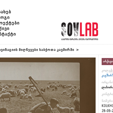
სახებ
ოგი
ოექტები
ქივი
ნტაქტი
ვიზაციის მიღწევები საბჭოთა კავშირში
>
არქივი
კოლექც
კავშირ
ორგანი
ლაბორ
კონტრ
ნომერი
KOLKHO
28-09-2