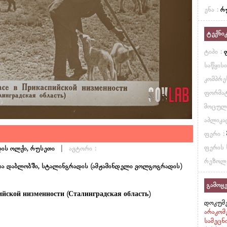
ენა :
რ
ტექნი
ტიპი :
საწყის
კომპრე
ფორმატ
მოცულ
აპლიკა
ფერი :
|
ფერის 
ის ოლქი, რუსეთი
ავტორი :
რეზოლ
ირა დაბლობში, სტალინგრადის (ამჟამინდელი ვოლგოგრადის)
გამოყე
ийской низменности (Сталинградская область)
დოკუმე
არაკომ
სამეცნ