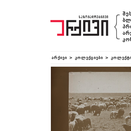
{
შე
ბლ
პრ
არ
კო
არქივი
>
კოლექციები
>
კოლექტი