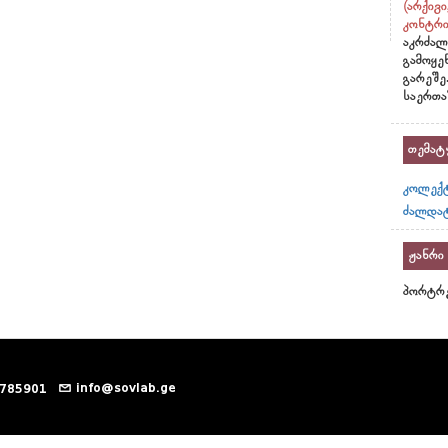
(არქივ
კონტრი
აკრძალ
გამოყე
გარეშე
საერთა
თემატ
კოლექტ
ძალდატ
ჟანრი
პორტრე
info@sovlab.ge
 785901