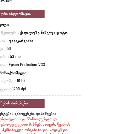
უსული
კური ინფორმაცია
ფოტო
ი მედიუმი :
ქაღალდზე ნაბეჭდი ფოტო
სია :
დანაკარგიანი
ი :
tiff
ობა :
53 mb
ცია :
Epson Perfection V33
მონოქრომული
სიღრმე :
16 bit
უცია :
1200 dpi
ნების პირობები
ნტების გამოყენება დასაშვებია
ერციული, საგანმანათლებლო და
იერო-კვლევითი მიზნებისათვის, წყაროს
ი, შემნახველი ორგანიზაცია, კოლექცია,