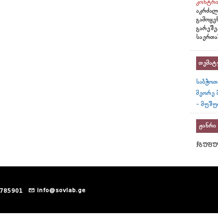
კონტრი
აკრძალ
გამოყე
გარეშე
საერთა
თემატ
საბჭოთ
მეორე 
- მუშუ
ჟანრი
ჯგუფურ
info@sovlab.ge
 785901