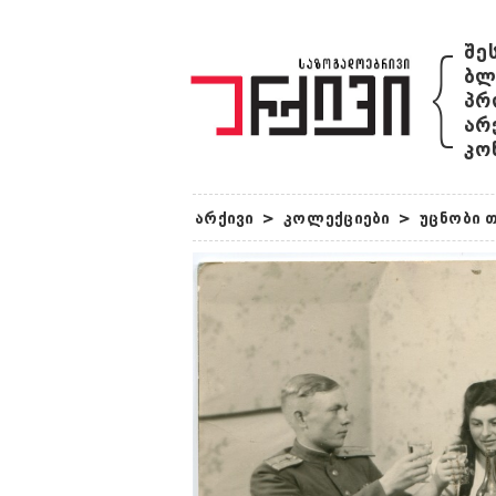
{
შე
ბლ
პრ
არ
კო
არქივი
>
კოლექციები
>
უცნობი 