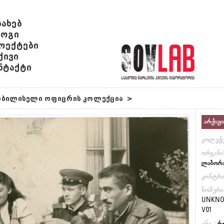
სახებ
ოგი
ოექტები
ქივი
ნტაქტი
თბილისელი ოფიცრის კოლექცია
>
არქივი
კოლექც
ორგანი
ლაბორ
კონტრ
ნომერი
UNKNOW
V01