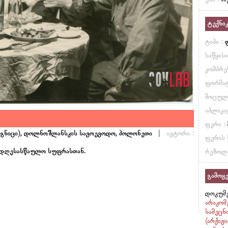
ენა :
რ
ტექნი
ტიპი :
საწყის
კომპრე
ფორმატ
მოცულ
აპლიკა
ფერი :
|
იგნიცი), დოლნოშლანსკის სავოევოდო, პოლონეთი
ავტორი :
ფერის 
სადღესასწაულო სუფრასთან.
რეზოლ
გამოყე
დოკუმე
არაკომ
სამეცნ
(არქივ