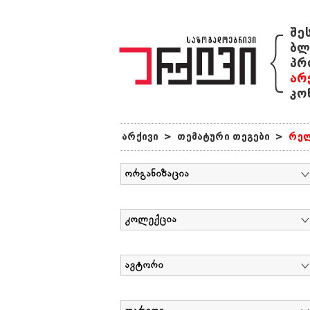
{
შე
ბლ
პრ
არ
კო
არქივი
>
თემატური თეგები
>
რელ
ორგანიზაცია
კოლექცია
ავტორი