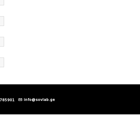
info@sovlab.ge
 785901