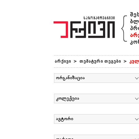
{
შე
ბლ
პრ
არ
კო
არქივი
>
თემატური თეგები
>
კულ
ორგანიზაცია
კოლექცია
ავტორი