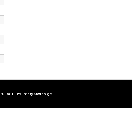
info@sovlab.ge
 785901