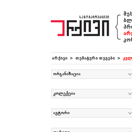
{
შე
ბლ
პრ
არ
კო
არქივი
>
თემატური თეგები
>
კულ
ორგანიზაცია
კოლექცია
ავტორი