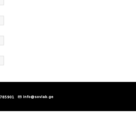
info@sovlab.ge
 785901