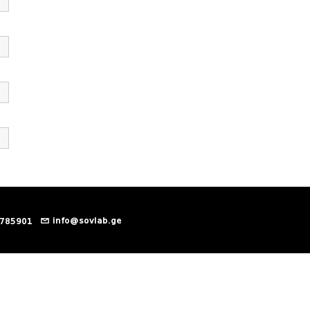
info@sovlab.ge
 785901