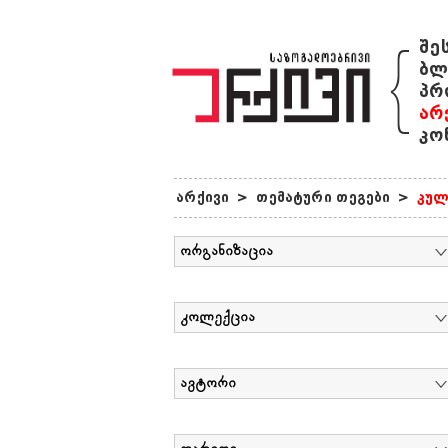
{
შე
ბლ
პრ
არ
კო
არქივი
>
თემატური თეგები
>
კულ
ორგანიზაცია
კოლექცია
ავტორი