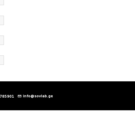
info@sovlab.ge
 785901