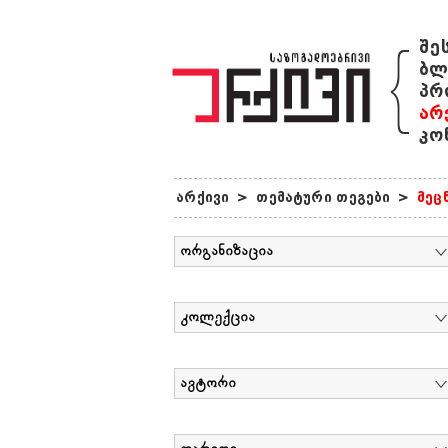
{
შე
ბლ
პრ
არ
კო
არქივი
>
თემატური თეგები
>
მეც
ორგანიზაცია
კოლექცია
ავტორი