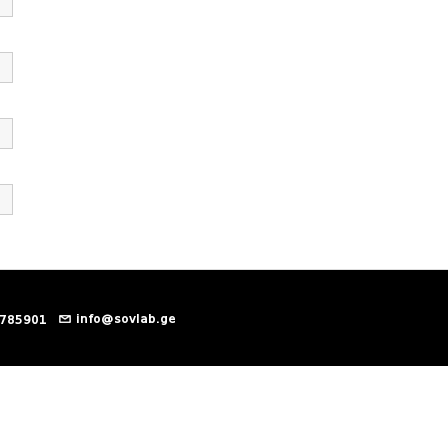
info@sovlab.ge
 785901