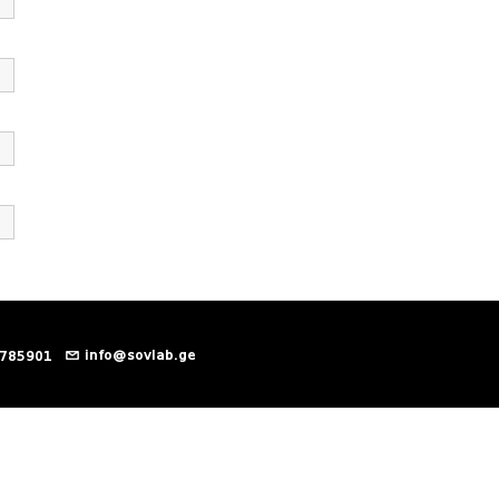
info@sovlab.ge
 785901