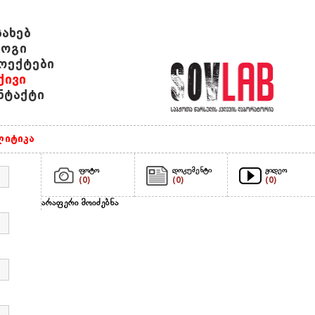
სახებ
ოგი
ოექტები
ქივი
ნტაქტი
იტიკა
ფოტო
დოკუმენტი
ვიდეო
(0)
(0)
(0)
არაფერი მოიძებნა