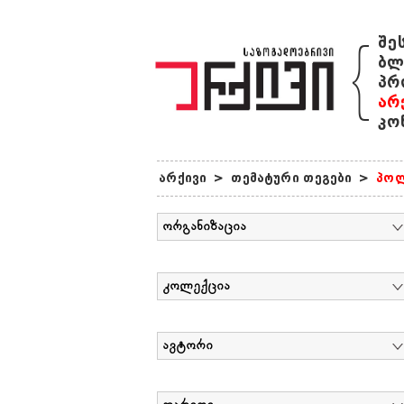
{
შე
ბლ
პრ
არ
კო
არქივი
>
თემატური თეგები
>
პოლ
ორგანიზაცია
კოლექცია
ავტორი