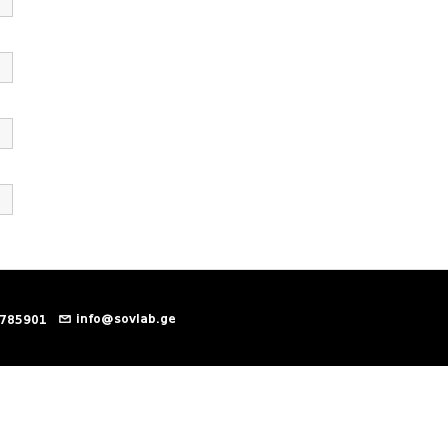
info@sovlab.ge
 785901