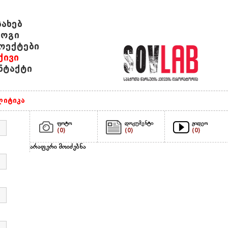
სახებ
ოგი
ოექტები
ქივი
ნტაქტი
იტიკა
ფოტო
დოკუმენტი
ვიდეო
(0)
(0)
(0)
არაფერი მოიძებნა