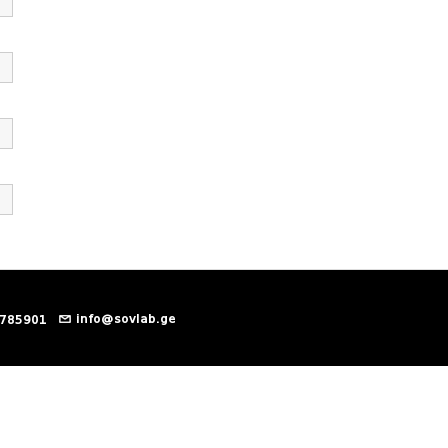
info@sovlab.ge
 785901