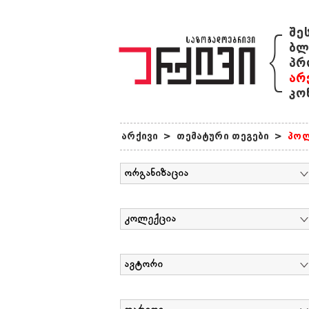
{
შე
ბლ
პრ
არ
კო
არქივი
>
თემატური თეგები
>
პოლ
ორგანიზაცია
კოლექცია
ავტორი