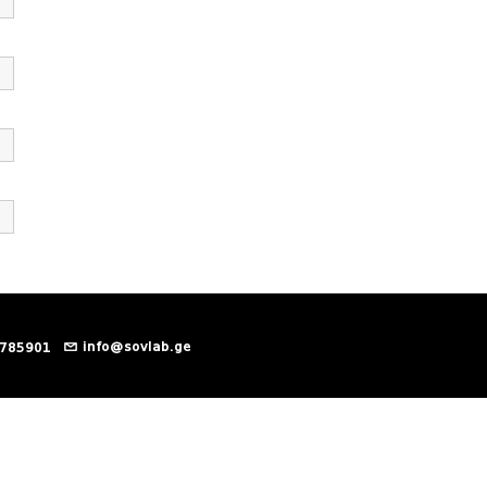
info@sovlab.ge
 785901