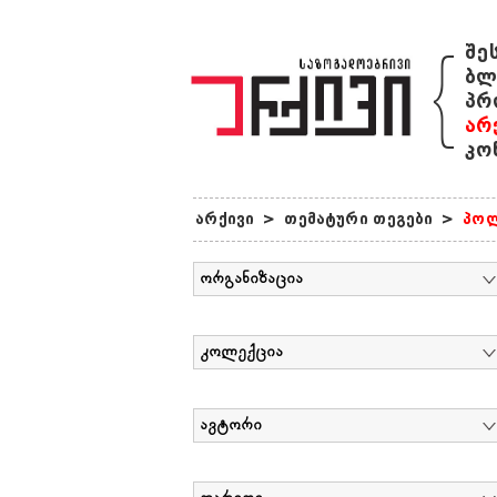
{
შე
ბლ
პრ
არ
კო
არქივი
>
თემატური თეგები
>
პოლ
ორგანიზაცია
კოლექცია
ავტორი