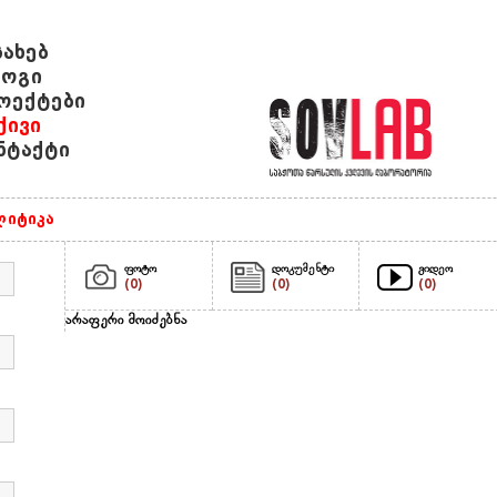
სახებ
ოგი
ოექტები
ქივი
ნტაქტი
იტიკა
ფოტო
დოკუმენტი
ვიდეო
(0)
(0)
(0)
არაფერი მოიძებნა