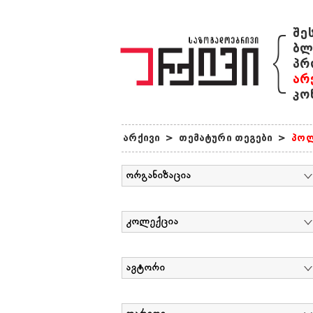
{
შე
ბლ
პრ
არ
კო
არქივი
>
თემატური თეგები
>
პოლ
ორგანიზაცია
კოლექცია
ავტორი