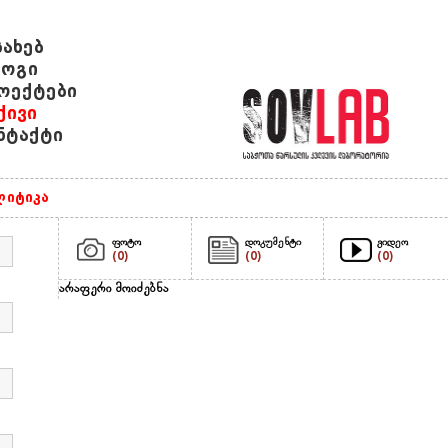
სახებ
ოგი
ოექტები
ქივი
ნტაქტი
იტიკა
ფოტო
დოკუმენტი
ვიდეო
(0)
(0)
(0)
არაფერი მოიძებნა