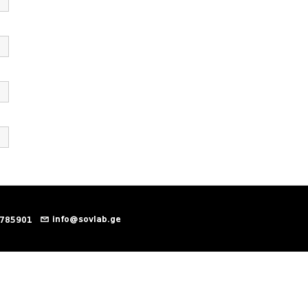
info@sovlab.ge
 785901