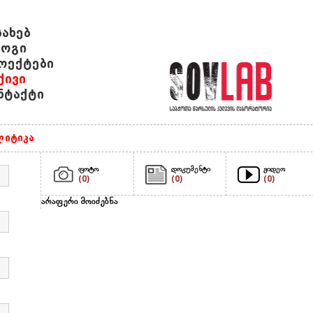
სახებ
ოგი
ოექტები
ქივი
ნტაქტი
იტიკა
ფოტო
დოკუმენტი
ვიდეო
(0)
(0)
(0)
არაფერი მოიძებნა