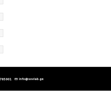
info@sovlab.ge
 785901