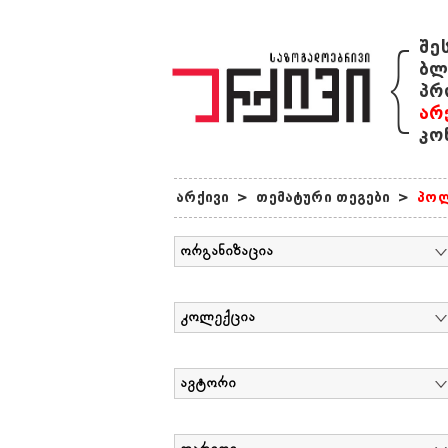
{
შე
ბლ
პრ
არ
კო
არქივი
>
თემატური თეგები
>
პოლ
ორგანიზაცია
კოლექცია
ავტორი