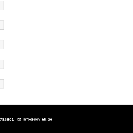
info@sovlab.ge
 785901