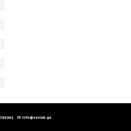
info@sovlab.ge
 785901