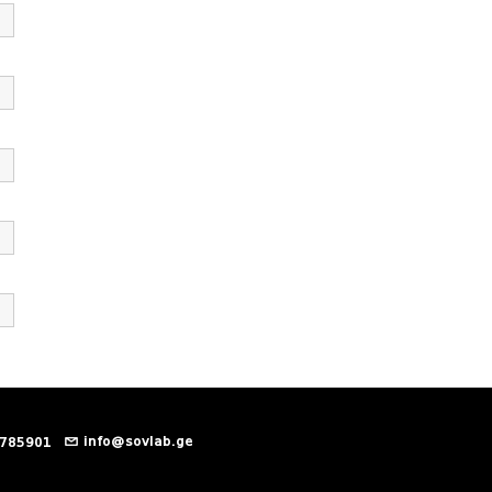
info@sovlab.ge
 785901