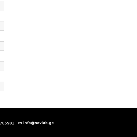
info@sovlab.ge
 785901