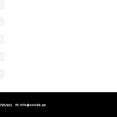
info@sovlab.ge
 785901