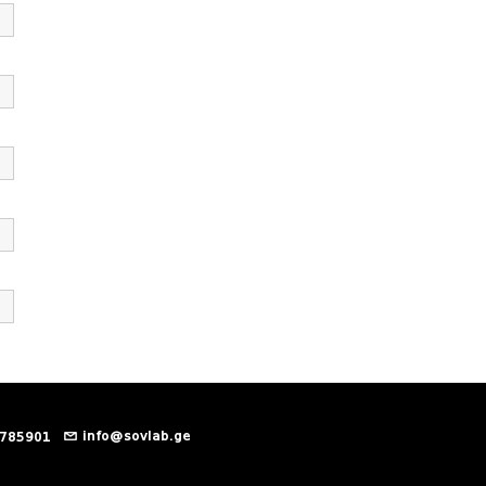
info@sovlab.ge
 785901