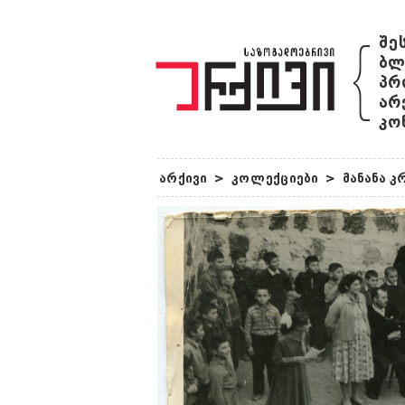
{
შე
ბლ
პრ
არ
კო
არქივი
>
კოლექციები
>
მანანა 