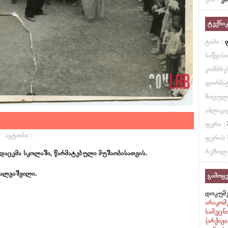
ენა :
ქ
ტექნი
ტიპი :
საწყის
კომპრე
ფორმატ
მოცულ
აპლიკა
ფერი :
ავტორი :
ფერის 
რეზოლ
დაცემა სკოლაში, წარმატებული მუშაობისათვის.
შალვაშვილი.
გამოყე
დოკუმე
არაკომ
სამეცნ
(არქივ