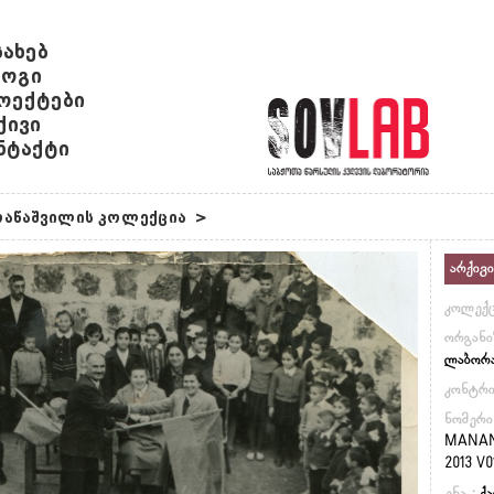
სახებ
ოგი
ოექტები
ქივი
ნტაქტი
კრაწაშვილის კოლექცია
>
არქივი
კოლექც
ორგანი
ლაბორ
კონტრ
ნომერი
MANANA
2013 V0