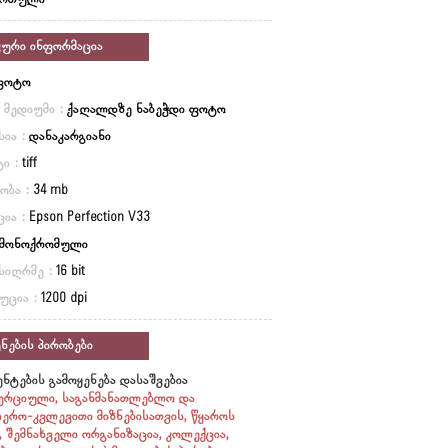
ართული
კური ინფორმაცია
ფოტო
ი მედიუმი :
ქაღალდზე ნაბეჭდი ფოტო
სია :
დანაკარგიანი
ი :
tiff
ობა :
34 mb
ცია :
Epson Perfection V33
მონოქრომული
სიღრმე :
16 bit
უცია :
1200 dpi
ნების პირობები
ნტების გამოყენება დასაშვებია
ერციული, საგანმანათლებლო და
იერო-კვლევითი მიზნებისათვის, წყაროს
ი, შემნახველი ორგანიზაცია, კოლექცია,