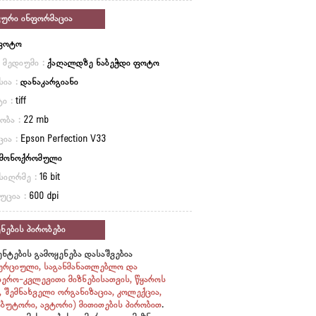
კური ინფორმაცია
ფოტო
ი მედიუმი :
ქაღალდზე ნაბეჭდი ფოტო
სია :
დანაკარგიანი
ი :
tiff
ობა :
22 mb
ცია :
Epson Perfection V33
მონოქრომული
სიღრმე :
16 bit
უცია :
600 dpi
ნების პირობები
ნტების გამოყენება დასაშვებია
ერციული, საგანმანათლებლო და
იერო-კვლევითი მიზნებისათვის, წყაროს
ი, შემნახველი ორგანიზაცია, კოლექცია,
ბუტორი, ავტორი)
მითითების პირობით
.