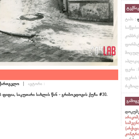
ტექნი
ტიპი :
საწყის
კომპრე
ფორმატ
მოცულ
აპლიკა
ფერი :
ფერის 
|
აქართველო
ავტორი :
რეზოლ
ბ ფიფია, საკუთარი სახლის წინ - გრიბოედოვის ქუჩა #30.
გამოყე
დოკუმე
არაკომ
სამეცნ
(არქივ
კონტრი