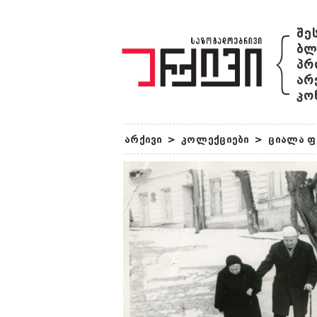
{
შე
ბლ
პრ
არ
კო
არქივი
>
კოლექციები
>
ციალა ფ