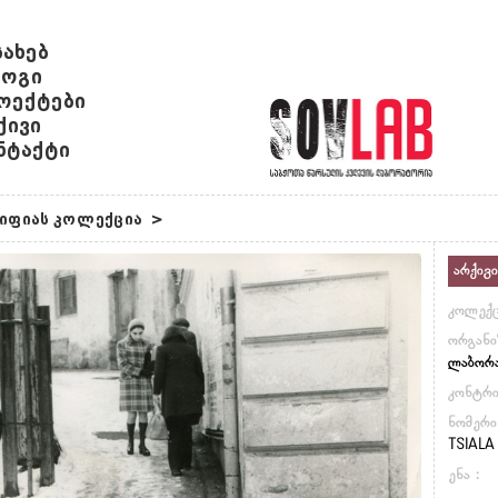
სახებ
ოგი
ოექტები
ქივი
ნტაქტი
იფიას კოლექცია
>
არქივი
კოლექც
ორგანი
ლაბორ
კონტრ
ნომერი
TSIALA 
ენა :