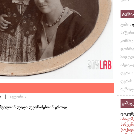
ენა :
ტექნი
ტიპი :
საწყის
კომპრე
ფორმატ
მოცულ
აპლიკა
ფერი :
ფერის 
რეზოლ
|
ი
ავტორი :
გამოყე
ე შვილთან ლილი ლეონიძესთან ერთად
დოკუმე
არაკომ
სამეცნ
(არქივ