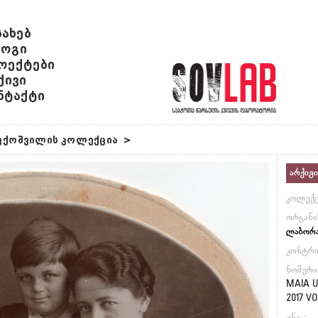
სახებ
ოგი
ოექტები
ქივი
ნტაქტი
აფქოშვილის კოლექცია
>
არქივი
კოლექც
ორგანი
ლაბორ
კონტრი
ნომერი
MAIA U
2017 VO