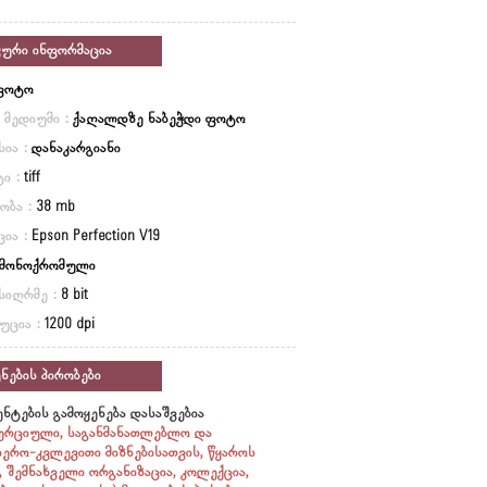
კური ინფორმაცია
ფოტო
ი მედიუმი :
ქაღალდზე ნაბეჭდი ფოტო
სია :
დანაკარგიანი
ი :
tiff
ობა :
38 mb
ცია :
Epson Perfection V19
მონოქრომული
სიღრმე :
8 bit
უცია :
1200 dpi
ნების პირობები
ნტების გამოყენება დასაშვებია
ერციული, საგანმანათლებლო და
იერო-კვლევითი მიზნებისათვის, წყაროს
ი, შემნახველი ორგანიზაცია, კოლექცია,