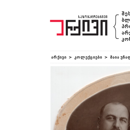
{
შე
ბლ
პრ
არ
კო
არქივი
>
კოლექციები
>
მაია უნ