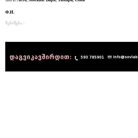
1931 г. Лето, Москва. Варя, Тамара, Соня
Ф.И.
შენიშვნა :
დაგვიკავშირდით:
info@sovlab
593 785901
© 1990 - 2014 Sov-Lab, All rights reserved