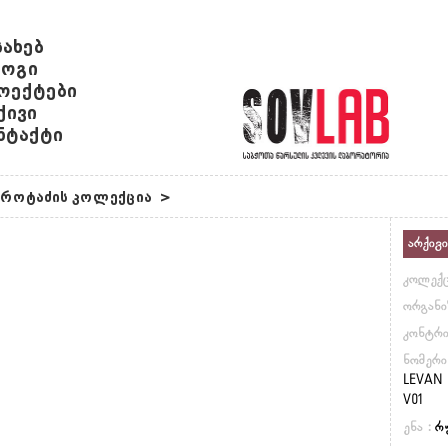
სახებ
ოგი
ოექტები
ქივი
ნტაქტი
იროტაძის კოლექცია
>
არქივი
კოლექც
ორგანი
კონტრ
ნომერი
LEVAN 
V01
ენა :
რ