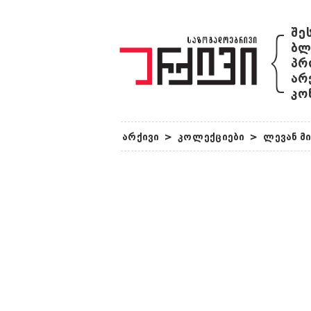
{
შე
ბლ
პრ
არ
კო
არქივი
>
კოლექციები
>
ლევან მ