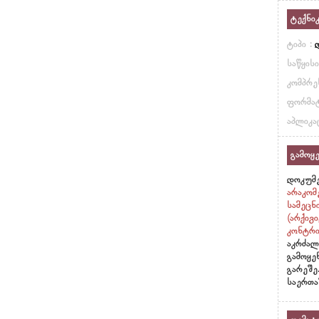
ტექნი
ტიპი :
საწყის
კომპრე
ფორმატ
აპლიკა
გამოყე
დოკუმე
არაკომ
სამეცნ
(არქივ
კონტრი
აკრძალ
გამოყე
გარეშე
საერთა