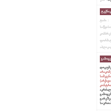
ენა :
რ
ტექნი
ტიპი :
საწყისი
კომპრეს
ფორმატ
აპლიკაც
გამოყე
დოკუმე
არაკომ
სამეცნ
(არქივ
კონტრი
აკრძალ
გამოყე
გარეშე
საერთა