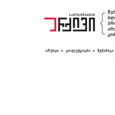
{
შე
ბლ
პრ
არ
კო
არქივი
>
კოლექციები
>
შუშანიკ