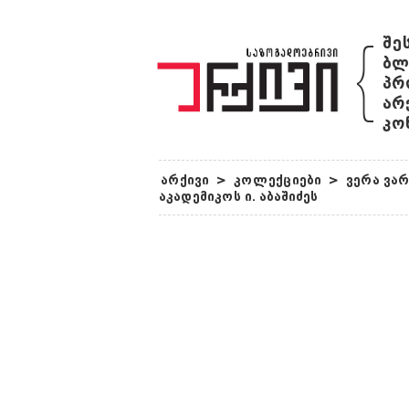
{
შე
ბლ
პრ
არ
კო
არქივი
>
კოლექციები
>
ვერა ვა
აკადემიკოს ი. აბაშიძეს