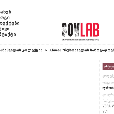
სახებ
ოგი
ოექტები
ქივი
ნტაქტი
რაზაშვილის კოლექცია
>
ცნობა "რუსთაველის საზოგადოებ
არქივი
კოლექც
ორგანი
ლაბორ
კონტრ
ნომერი
VERA V
V01