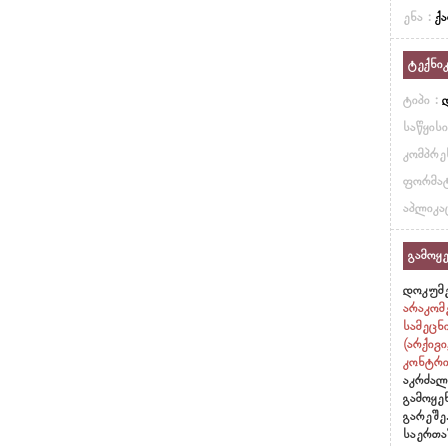
ენა :
ქ
ტექნი
ტიპი :
საწყის
კომპრე
ფორმატ
აპლიკა
გამოყე
დოკუმე
არაკომ
სამეცნ
(არქივ
კონტრი
აკრძალ
გამოყე
გარეშე
საერთა