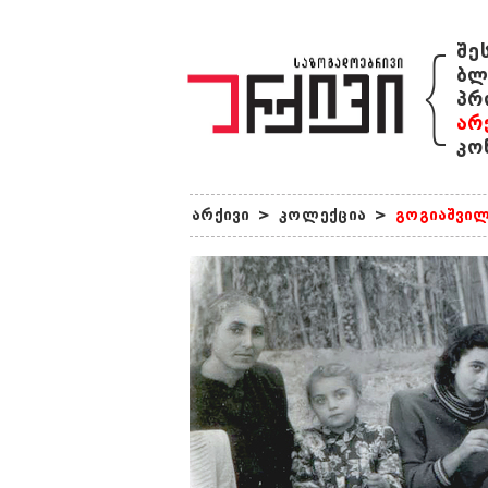
{
შე
ბლ
პრ
არ
კო
არქივი
>
კოლექცია
>
გოგიაშვილ