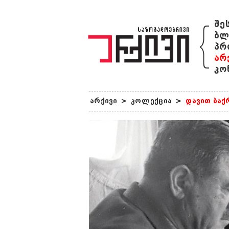
{
შე
ბლ
პრ
არ
კო
არქივი
>
კოლექცია
>
დავით ბაქ