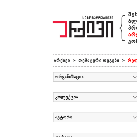
{
შე
ბლ
პრ
არ
კო
არქივი
>
თემატური თეგები
>
რელ
ორგანიზაცია
კოლექცია
ავტორი