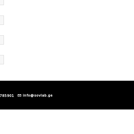
info@sovlab.ge
 785901