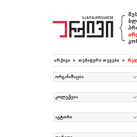
{
შე
ბლ
პრ
არ
კო
არქივი
>
თემატური თეგები
>
რელ
ორგანიზაცია
კოლექცია
ავტორი