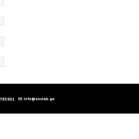
info@sovlab.ge
 785901