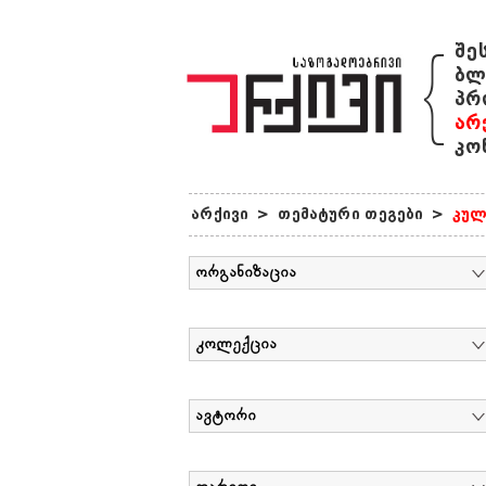
{
შე
ბლ
პრ
არ
კო
არქივი
>
თემატური თეგები
>
კულ
ორგანიზაცია
კოლექცია
ავტორი