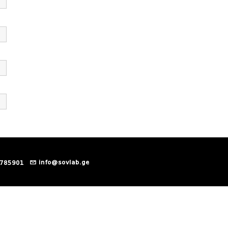
info@sovlab.ge
 785901