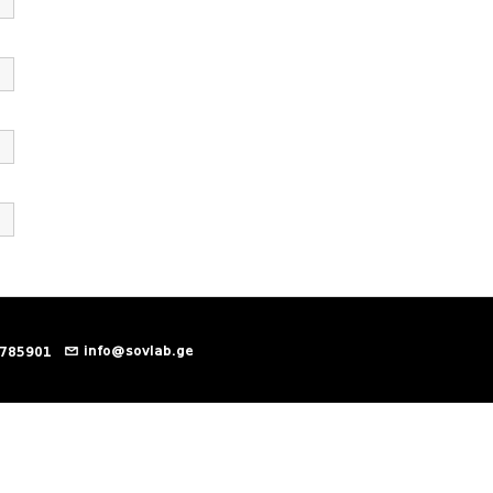
info@sovlab.ge
 785901