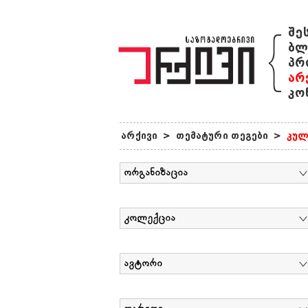
{
შე
ბლ
პრ
არ
კო
არქივი
>
თემატური თეგები
>
კულ
ორგანიზაცია
კოლექცია
ავტორი