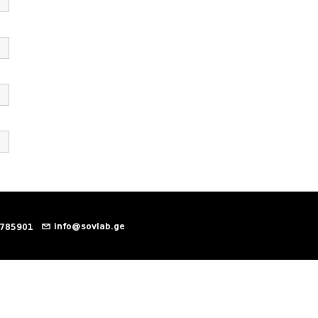
info@sovlab.ge
 785901