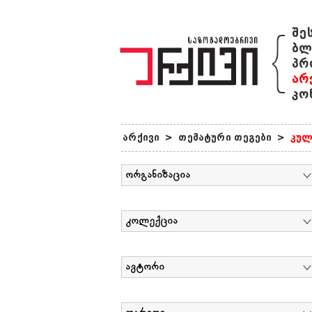
{
შე
ბლ
პრ
არ
კო
არქივი
>
თემატური თეგები
>
კულ
ორგანიზაცია
კოლექცია
ავტორი