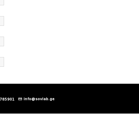
info@sovlab.ge
 785901