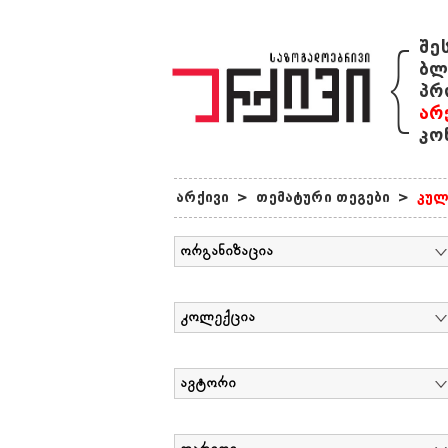
{
შე
ბლ
პრ
არ
კო
არქივი
>
თემატური თეგები
>
კულ
ორგანიზაცია
კოლექცია
ავტორი