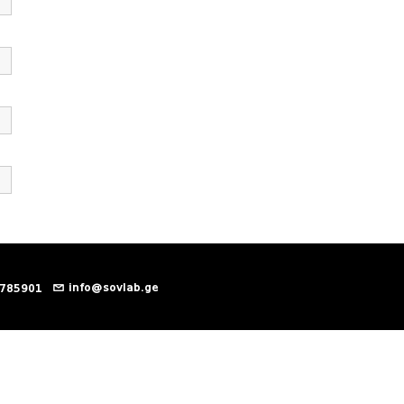
info@sovlab.ge
 785901