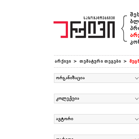
{
შე
ბლ
პრ
არ
კო
არქივი
>
თემატური თეგები
>
მეც
ორგანიზაცია
კოლექცია
ავტორი