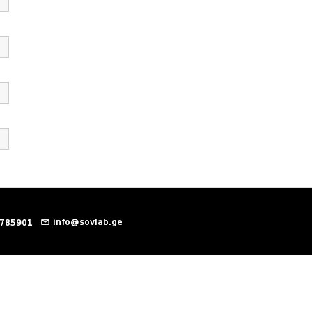
info@sovlab.ge
 785901