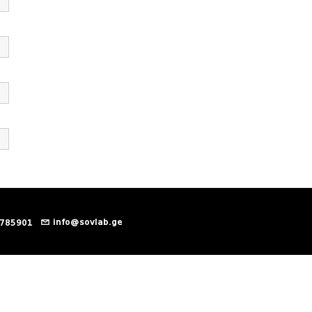
info@sovlab.ge
 785901