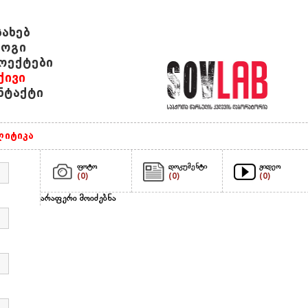
სახებ
ოგი
ოექტები
ქივი
ნტაქტი
იტიკა
ფოტო
დოკუმენტი
ვიდეო
(0)
(0)
(0)
არაფერი მოიძებნა