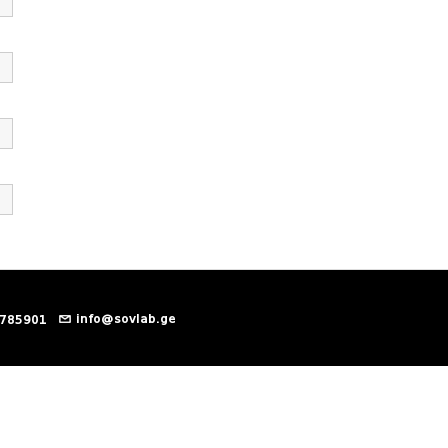
info@sovlab.ge
 785901