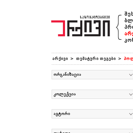
{
შე
ბლ
პრ
არ
კო
არქივი
>
თემატური თეგები
>
პოლ
ორგანიზაცია
კოლექცია
ავტორი