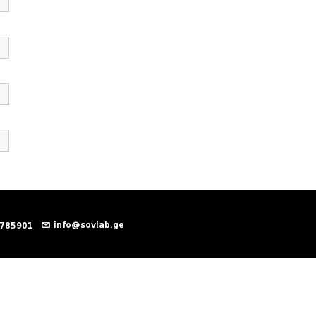
info@sovlab.ge
 785901