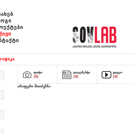
სახებ
ოგი
ოექტები
ქივი
ნტაქტი
იტიკა
ფოტო
დოკუმენტი
ვიდეო
(0)
(0)
(0)
არაფერი მოიძებნა