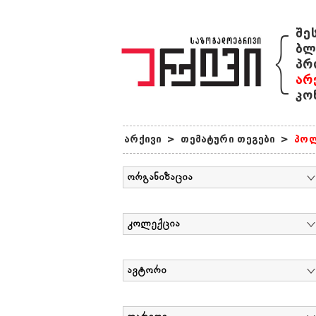
{
შე
ბლ
პრ
არ
კო
არქივი
>
თემატური თეგები
>
პოლ
ორგანიზაცია
კოლექცია
ავტორი