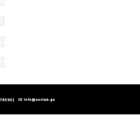
info@sovlab.ge
 785901