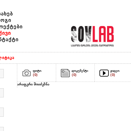
სახებ
ოგი
ოექტები
ქივი
ნტაქტი
იტიკა
ფოტო
დოკუმენტი
ვიდეო
(0)
(0)
(0)
არაფერი მოიძებნა