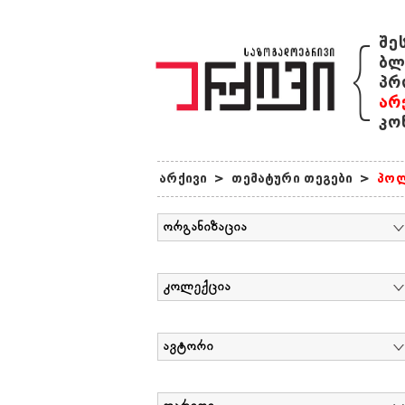
{
შე
ბლ
პრ
არ
კო
არქივი
>
თემატური თეგები
>
პოლ
ორგანიზაცია
კოლექცია
ავტორი