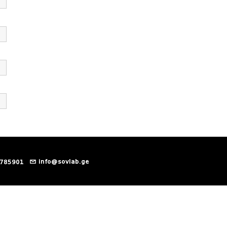
info@sovlab.ge
 785901