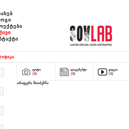
სახებ
ოგი
ოექტები
ქივი
ნტაქტი
იტიკა
ფოტო
დოკუმენტი
ვიდეო
(0)
(0)
(0)
არაფერი მოიძებნა