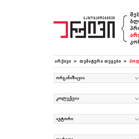
{
შე
ბლ
პრ
არ
კო
არქივი
>
თემატური თეგები
>
პოლ
ორგანიზაცია
კოლექცია
ავტორი